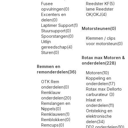
Fusee
Reedster KF
(5)
opvulringen
(0)
Iame Reedster
Excenters en
OK/OKJ
(4)
delen
(0)
Laptimer Support
(1)
Motorsteunen
(0)
Stuursupport
(0)
Spoorstangen
(0)
Klemmen / clips
Uitlijn
voor motorsteun
(0)
gereedschap
(4)
Sturen
(0)
Rotax max Motoren &
onderdelen
(228)
Remmen en
remonderdelen
(36)
Motoren
(10)
Koppeling en
OTK Rem
onderdelen
(17)
onderdelen
(0)
Rotax max Dellorto
Remklauw
carburateur
(3)
onderdelen
(20)
Inlaat en
Remslangen en
onderdelen
(11)
Nippels
(0)
Ontsteking en
Remklauwen
(1)
elektronische
Remblokken
(0)
delen
(34)
Remcups
(0)
DD2 onderdelen
(10)