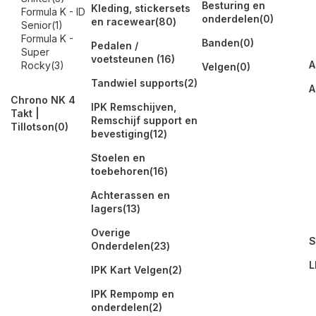
Besturing en
Kleding, stickersets
Formula K - ID
onderdelen
(0)
en racewear
(80)
Senior
(1)
Formula K -
Banden
(0)
Pedalen /
Super
voetsteunen
(16)
A
Rocky
(3)
Velgen
(0)
Tandwiel supports
(2)
A
Chrono NK 4
IPK Remschijven,
Takt |
Remschijf support en
Tillotson
(0)
bevestiging
(12)
Stoelen en
toebehoren
(16)
Achterassen en
lagers
(13)
Overige
S
Onderdelen
(23)
L
IPK Kart Velgen
(2)
IPK Rempomp en
onderdelen
(2)