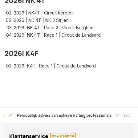
2026| NK 4T
2026 | NK4T | Circuit Kerpen
2026 | NK 4T | NK 3 Strijen
2026| NK 4T | Race 2 | Circuit Berghem
2026| NK 4T | Race 1 | Circuit de Landsard
2026| K4F
2026| K4F | Race 1 | Circuit de Landsard
rt!
Persoonlijk advies van actieve karting professionals
Exclusi
Klantenservice
now opened