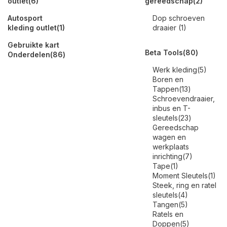
outlet
(6)
gereedschap
(2)
Autosport
Dop schroeven
kleding outlet
(1)
draaier
(1)
Gebruikte kart
Beta Tools
(80)
Onderdelen
(86)
Werk kleding
(5)
Boren en
Tappen
(13)
Schroevendraaier,
inbus en T-
sleutels
(23)
Gereedschap
wagen en
werkplaats
inrichting
(7)
Tape
(1)
Moment Sleutels
(1)
Steek, ring en ratel
sleutels
(4)
Tangen
(5)
Ratels en
Doppen
(5)