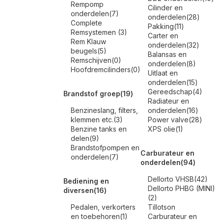
Rempomp
Cilinder en
onderdelen
(7)
onderdelen
(28)
Complete
Pakking
(11)
Remsystemen
(3)
Carter en
Rem Klauw
onderdelen
(32)
beugels
(5)
Balansas en
Remschijven
(0)
onderdelen
(8)
Hoofdremcilinders
(0)
Uitlaat en
onderdelen
(15)
Gereedschap
(4)
Brandstof groep
(19)
Radiateur en
Benzineslang, filters,
onderdelen
(16)
klemmen etc.
(3)
Power valve
(28)
Benzine tanks en
XPS olie
(1)
delen
(9)
Brandstofpompen en
Carburateur en
onderdelen
(7)
onderdelen
(94)
Dellorto VHSB
(42)
Bediening en
Dellorto PHBG (MINI)
diversen
(16)
(2)
Pedalen, verkorters
Tillotson
en toebehoren
(1)
Carburateur en