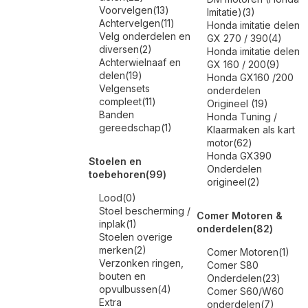
Voorvelgen
(13)
Imitatie)
(3)
Achtervelgen
(11)
Honda imitatie delen
Velg onderdelen en
GX 270 / 390
(4)
diversen
(2)
Honda imitatie delen
Achterwielnaaf en
GX 160 / 200
(9)
delen
(19)
Honda GX160 /200
Velgensets
onderdelen
compleet
(11)
Origineel
(19)
Banden
Honda Tuning /
gereedschap
(1)
Klaarmaken als kart
motor
(62)
Honda GX390
Stoelen en
Onderdelen
toebehoren
(99)
origineel
(2)
Lood
(0)
Stoel bescherming /
Comer Motoren &
inplak
(1)
onderdelen
(82)
Stoelen overige
merken
(2)
Comer Motoren
(1)
Verzonken ringen,
Comer S80
bouten en
Onderdelen
(23)
opvulbussen
(4)
Comer S60/W60
Extra
onderdelen
(7)