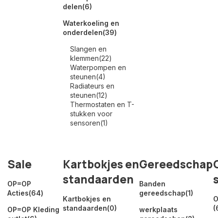
delen
(6)
Waterkoeling en
onderdelen
(39)
Slangen en
klemmen
(22)
Waterpompen en
steunen
(4)
Radiateurs en
steunen
(12)
Thermostaten en T-
stukken voor
sensoren
(1)
Sale
Kartbokjes en
Gereedschap
standaarden
OP=OP
Banden
Acties
(64)
gereedschap
(1)
Kartbokjes en
O
standaarden
(0)
(
OP=OP Kleding
werkplaats