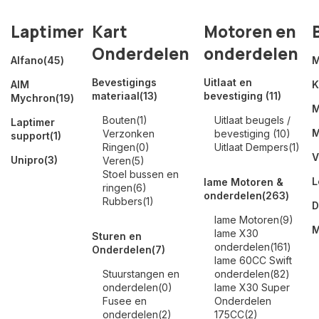
Laptimer
Kart
Motoren en
Onderdelen
onderdelen
Alfano
(45)
M
Bevestigings
Uitlaat en
AIM
K
materiaal
(13)
bevestiging
(11)
Mychron
(19)
M
Bouten
(1)
Uitlaat beugels /
Laptimer
M
Verzonken
bevestiging
(10)
support
(1)
Ringen
(0)
Uitlaat Dempers
(1)
V
Unipro
(3)
Veren
(5)
Stoel bussen en
L
Iame Motoren &
ringen
(6)
onderdelen
(263)
Rubbers
(1)
D
Iame Motoren
(9)
M
Iame X30
Sturen en
onderdelen
(161)
Onderdelen
(7)
Iame 60CC Swift
Stuurstangen en
onderdelen
(82)
onderdelen
(0)
Iame X30 Super
Fusee en
Onderdelen
onderdelen
(2)
175CC
(2)