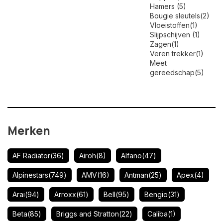
Hamers
(5)
Bougie sleutels
(2)
Vloeistoffen
(1)
Slijpschijven
(1)
Zagen
(1)
Veren trekker
(1)
Meet
gereedschap
(5)
Merken
AF Radiator
(36)
Airoh
(8)
Alfano
(47)
Alpinestars
(749)
AMV
(16)
Antman
(25)
Apex
(4)
Arai
(94)
Arroxx
(61)
Bell
(95)
Bengio
(31)
Beta
(85)
Briggs and Stratton
(22)
Caliba
(1)