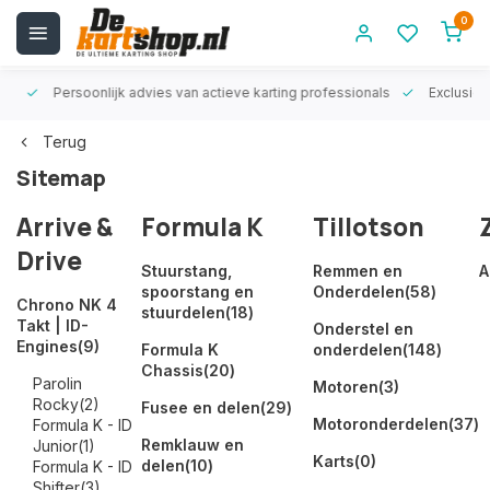
0
rt!
Persoonlijk advies van actieve karting professionals
Exclusiev
Terug
Sitemap
Arrive &
Formula K
Tillotson
Drive
Stuurstang,
Remmen en
A
spoorstang en
Onderdelen
(58)
Chrono NK 4
stuurdelen
(18)
Takt | ID-
Onderstel en
Engines
(9)
Formula K
onderdelen
(148)
Chassis
(20)
Parolin
Motoren
(3)
Rocky
(2)
Fusee en delen
(29)
Motoronderdelen
(37)
Formula K - ID
Remklauw en
Junior
(1)
Karts
(0)
delen
(10)
Formula K - ID
Shifter
(3)