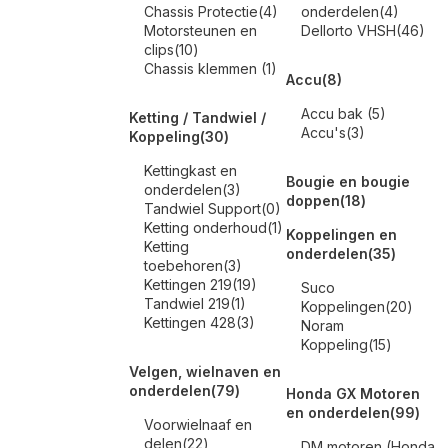
Chassis Protectie
(4)
onderdelen
(4)
Motorsteunen en
Dellorto VHSH
(46)
clips
(10)
Chassis klemmen
(1)
Accu
(8)
Accu bak
(5)
Ketting / Tandwiel /
Accu's
(3)
Koppeling
(30)
Kettingkast en
Bougie en bougie
onderdelen
(3)
doppen
(18)
Tandwiel Support
(0)
Ketting onderhoud
(1)
Koppelingen en
Ketting
onderdelen
(35)
toebehoren
(3)
Kettingen 219
(19)
Suco
Tandwiel 219
(1)
Koppelingen
(20)
Kettingen 428
(3)
Noram
Koppeling
(15)
Velgen, wielnaven en
onderdelen
(79)
Honda GX Motoren
en onderdelen
(99)
Voorwielnaaf en
delen
(22)
DM motoren (Honda