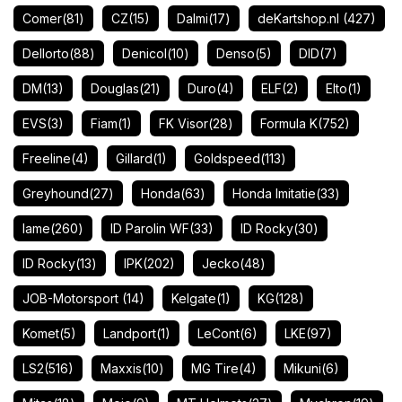
Comer
(81)
CZ
(15)
Dalmi
(17)
deKartshop.nl
(427)
Dellorto
(88)
Denicol
(10)
Denso
(5)
DID
(7)
DM
(13)
Douglas
(21)
Duro
(4)
ELF
(2)
Elto
(1)
EVS
(3)
Fiam
(1)
FK Visor
(28)
Formula K
(752)
Freeline
(4)
Gillard
(1)
Goldspeed
(113)
Greyhound
(27)
Honda
(63)
Honda Imitatie
(33)
Iame
(260)
ID Parolin WF
(33)
ID Rocky
(30)
ID Rocky
(13)
IPK
(202)
Jecko
(48)
JOB-Motorsport
(14)
Kelgate
(1)
KG
(128)
Komet
(5)
Landport
(1)
LeCont
(6)
LKE
(97)
LS2
(516)
Maxxis
(10)
MG Tire
(4)
Mikuni
(6)