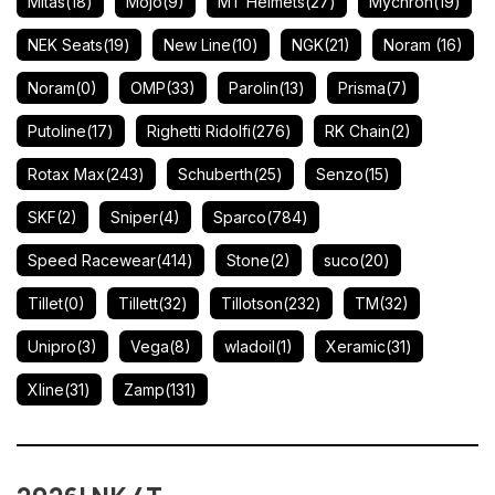
Mitas
(18)
Mojo
(9)
MT Helmets
(27)
Mychron
(19)
NEK Seats
(19)
New Line
(10)
NGK
(21)
Noram
(16)
Noram
(0)
OMP
(33)
Parolin
(13)
Prisma
(7)
Putoline
(17)
Righetti Ridolfi
(276)
RK Chain
(2)
Rotax Max
(243)
Schuberth
(25)
Senzo
(15)
SKF
(2)
Sniper
(4)
Sparco
(784)
Speed Racewear
(414)
Stone
(2)
suco
(20)
Tillet
(0)
Tillett
(32)
Tillotson
(232)
TM
(32)
Unipro
(3)
Vega
(8)
wladoil
(1)
Xeramic
(31)
Xline
(31)
Zamp
(131)