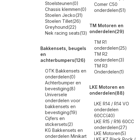
Stoelsteunen
(0)
Comer C50
Chassis klemmen
(0)
onderdelen
(51)
Stoelen Jecko
(31)
Stoelen Tillet
(26)
TM Motoren en
Greyhound
(22)
onderdelen
(29)
Nek racing seats
(13)
TM R1
onderdelen
(25)
Bakkensets, beugels
TM R2
en
onderdelen
(3)
achterbumpers
(126)
TM R3
OTK Bakkensets en
Onderdelen
(1)
onderdelen
(0)
Achterbumper en
LKE Motoren en
bevestiging
(8)
onderdelen
(88)
Universele
onderdelen voor
LKE R14 / R14 VO
bakkensets en
onderdelen
bevestiging
(19)
60CC
(40)
Cijfers en
LKE R15 / R16 60CC
stickersets
(2)
onderdelen
(27)
KG Bakkensets en
LKE Motoren
(5)
onderdelen Minikart
LKE KZ Black Rock /