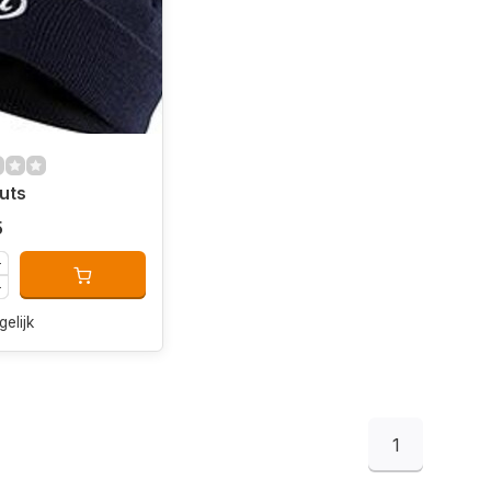
uts
5
gelijk
1