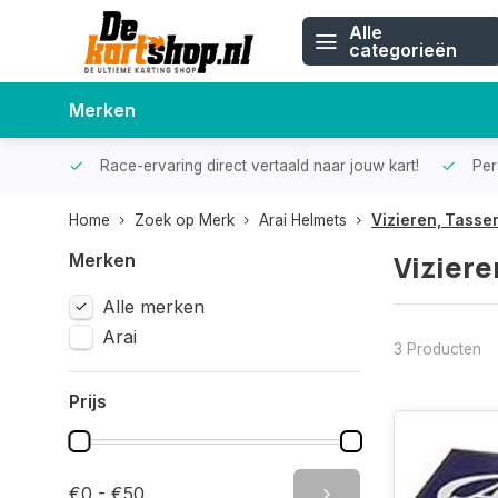
Alle
categorieën
Merken
Race-ervaring direct vertaald naar jouw kart!
Pers
Home
Zoek op Merk
Arai Helmets
Vizieren, Tassen
Viziere
Merken
Alle merken
Arai
3 Producten
Prijs
€0 - €50