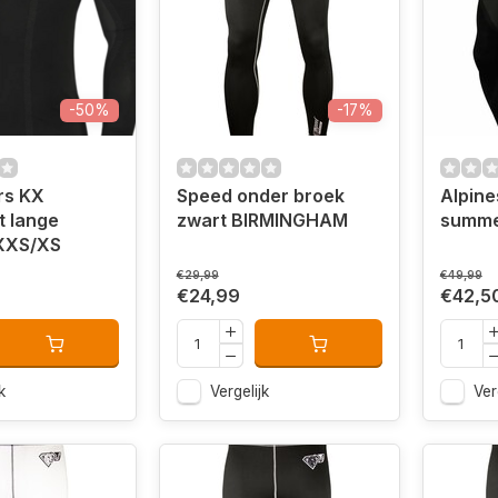
-50%
-17%
rs KX
Speed onder broek
Alpine
t lange
zwart BIRMINGHAM
summe
XXS/XS
€29,99
€49,99
€24,99
€42,5
k
Vergelijk
Ver