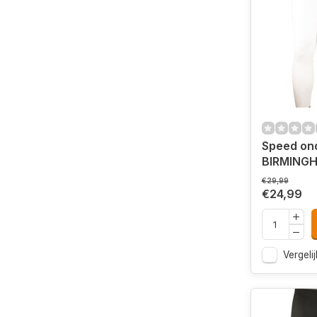
Speed ond
BIRMING
€29,99
€24,99
Vergelij