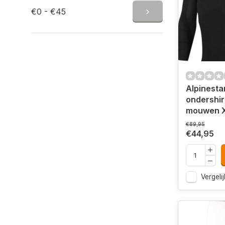
€0 - €45
Alpinesta
ondershir
mouwen 
€89,95
€44,95
Vergelij