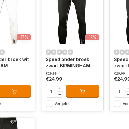
-17%
-17%
er broek wit
Speed onder broek
Speed
HAM
zwart BIRMINGHAM
zwart
€29,99
€29,99
€24,99
€24,9
k
Vergelijk
Ver