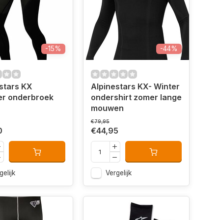
-15%
-44%
stars KX
Alpinestars KX- Winter
r onderbroek
ondershirt zomer lange
mouwen
€79,95
0
€44,95
gelijk
Vergelijk