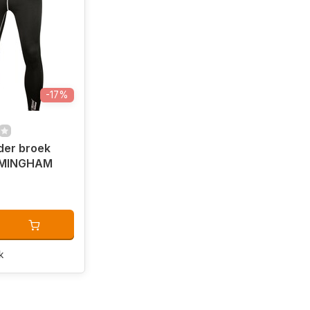
-17%
der broek
RMINGHAM
k