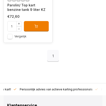
Parolin/ Top kart
benzine tank 9 liter KZ
€72,60
Vergelijk
1
rt!
Persoonlijk advies van actieve karting professionals
Exclusie
Klantenservice