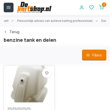
0
rt!
Persoonlijk advies van actieve karting professionals
Exclusiev
Terug
benzine tank en delen
Filters