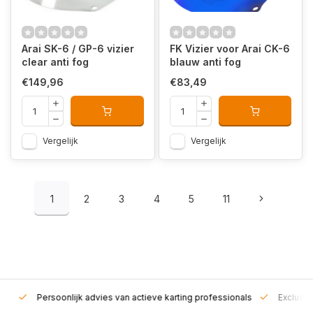
Arai SK-6 / GP-6 vizier
FK Vizier voor Arai CK-6
clear anti fog
blauw anti fog
€149,96
€83,49
Vergelijk
Vergelijk
1
2
3
4
5
11
rt!
Persoonlijk advies van actieve karting professionals
Exclusie