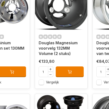
inium
Douglas Magnesium
Dougl
en set 130MM
voorvelg 132MM
voorvel
Volume (2 stuks)
van tw
€133,80
€84,0
k
Vergelijk
Ver