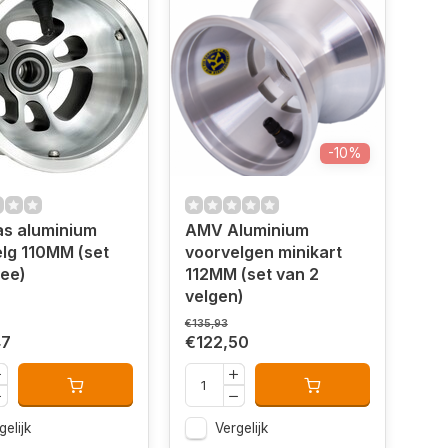
-10%
as aluminium
AMV Aluminium
lg 110MM (set
voorvelgen minikart
ee)
112MM (set van 2
velgen)
€135,93
47
€122,50
gelijk
Vergelijk