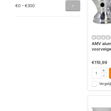
€0 - €300
AMV alum
voorvelg
€119,99
Vergelij