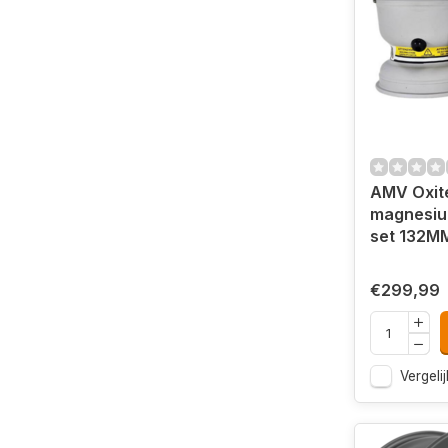
AMV Oxit
magnesiu
set 132MM
€299,99
Vergelij