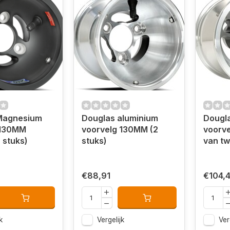
Magnesium
Douglas aluminium
Dougl
 130MM
voorvelg 130MM (2
voorve
 stuks)
stuks)
van tw
€88,91
€104,
k
Vergelijk
Ver