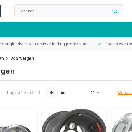
oonlijk advies van actieve karting professionals
Exclusieve ra
en
Voorvelgen
lgen
Pagina 1 van 2
Meest 