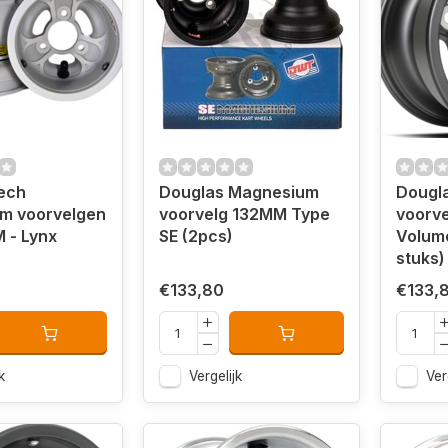
ech
Douglas Magnesium
Dougl
m voorvelgen
voorvelg 132MM Type
voorv
 - Lynx
SE (2pcs)
Volume Type CR
stuks)
€133,80
€133,
k
Vergelijk
Ver