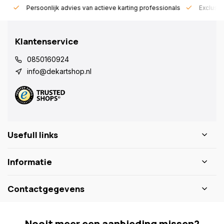
rt!
Persoonlijk advies van actieve karting professionals
Exclusie
Klantenservice
0850160924
info@dekartshop.nl
Usefull links
Informatie
Contactgegevens
Nooit meer een aanbieding missen?