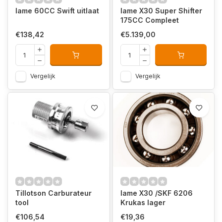
Iame 60CC Swift uitlaat
Iame X30 Super Shifter
175CC Compleet
€138,42
€5.139,00
Vergelijk
Vergelijk
Tillotson Carburateur
Iame X30 /SKF 6206
tool
Krukas lager
€106,54
€19,36