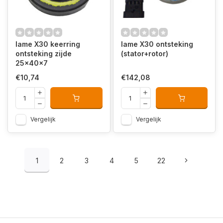
Iame X30 keerring
Iame X30 ontsteking
ontsteking zijde
(stator+rotor)
25x40x7
€10,74
€142,08
Vergelijk
Vergelijk
1
2
3
4
5
22