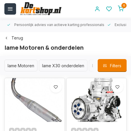
0
rt!
Persoonlijk advies van actieve karting professionals
Exclusiev
Terug
Iame Motoren & onderdelen
Iame Motoren
Iame X30 onderdelen
Iame 60CC Swift on
Filters