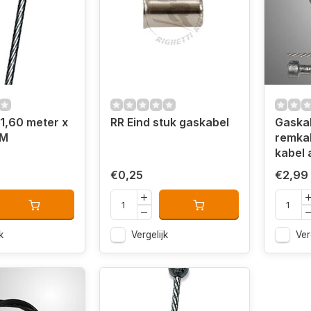
1,60 meter x
RR Eind stuk gaskabel
Gaskab
MM
remkab
kabel 
€0,25
€2,99
k
Vergelijk
Ver