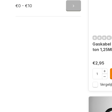
€0 - €10
Gaskabel 
ton 1,25
€2,95
Vergelij