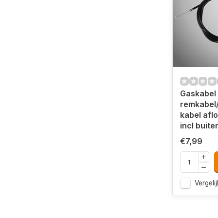
Gaskabel 
remkabel/
kabel afl
incl buite
€7,99
Vergelij