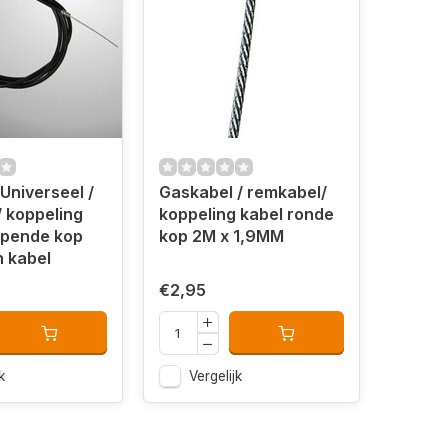
Universeel /
Gaskabel / remkabel/
 koppeling
koppeling kabel ronde
opende kop
kop 2M x 1,9MM
n kabel
€2,95
k
Vergelijk