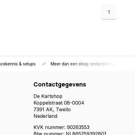
1
acekennis & setups
Meer dan een shop: onderdeel van een race
Contactgegevens
De Kartshop
Koppelstraat 08-0004
7391 AK, Twello
Nederland
KVK nummer: 90263553
Btw nummer: NL865259392B01