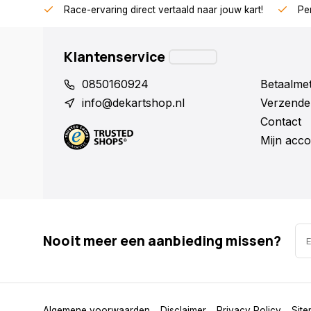
Race-ervaring direct vertaald naar jouw kart!
Per
Klantenservice
0850160924
Betaalme
info@dekartshop.nl
Verzende
Contact
Mijn acco
Nooit meer een aanbieding missen?
Algemene voorwaarden
Disclaimer
Privacy Policy
Sit