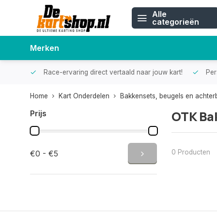
Alle
categorieën
Merken
Race-ervaring direct vertaald naar jouw kart!
Pers
Home
Kart Onderdelen
Bakkensets, beugels en achte
OTK Ba
Prijs
0 Producten
€0 - €5