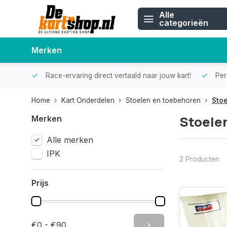
Alle
categorieën
Merken
Race-ervaring direct vertaald naar jouw kart!
Pers
Home
Kart Onderdelen
Stoelen en toebehoren
Sto
Stoele
Merken
Alle merken
IPK
2 Producten
Prijs
€0 - €90