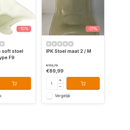
-10%
-21%
 soft stoel
IPK Stoel maat 2 / M
ype F9
€113,75
€89,99
k
Vergelijk