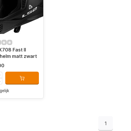
708 Fast II
helm matt zwart
00
gelijk
1