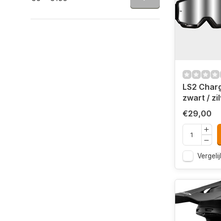
LS2 Charg
zwart / zi
€29,00
Vergelij