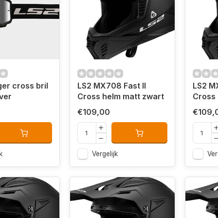
er cross bril
LS2 MX708 Fast II
LS2 MX
lver
Cross helm matt zwart
Cross 
€109,00
€109,
k
Vergelijk
Ver