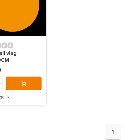
ll vlag
0CM
9
gelijk
1