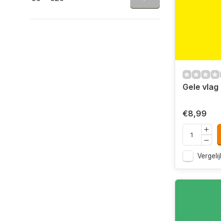
Gele vla
€8,99
Vergelij