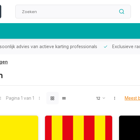
oonlijk advies van actieve karting professionals
Exclusieve ra
gen
n
Pagina 1 van 1
Meest 