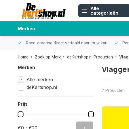
Alle
categorieën
Merken
Race-ervaring direct vertaald naar jouw kart!
Pers
Home
Zoek op Merk
deKartshop.nl Producten
Vlag
Vlagge
Merken
Alle merken
deKartshop.nl
7 Producten
Prijs
€0 - €20