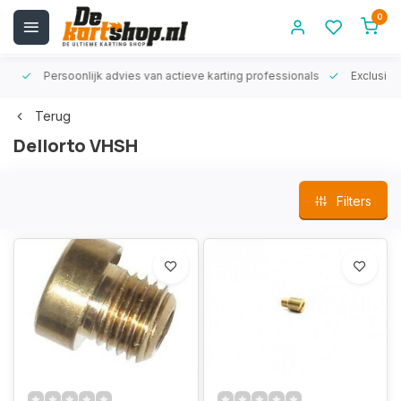
0
rt!
Persoonlijk advies van actieve karting professionals
Exclusiev
Terug
Dellorto VHSH
Filters