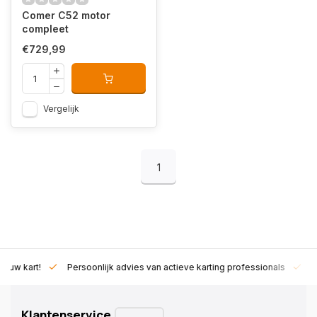
Comer C52 motor
compleet
€729,99
Vergelijk
1
rt!
Persoonlijk advies van actieve karting professionals
Exclusie
Klantenservice