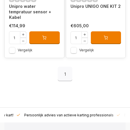
Unipro water
Unipro UNIGO ONE KIT 2
tempratuur sensor +
Kabel
€114,99
€605,00
Vergelijk
Vergelijk
1
rt!
Persoonlijk advies van actieve karting professionals
Exclusie