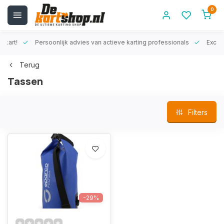
0
rt!
Persoonlijk advies van actieve karting professionals
Exclusiev
Terug
Tassen
Filters
-29%