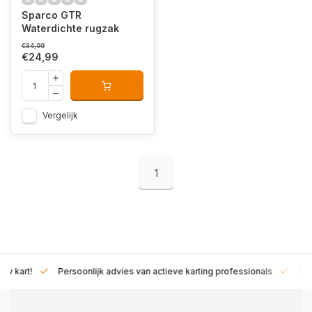
Sparco GTR
Waterdichte rugzak
€34,99
€24,99
Vergelijk
1
rt!
Persoonlijk advies van actieve karting professionals
Exclusie