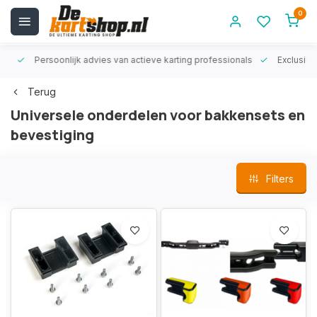
0
rt!
Persoonlijk advies van actieve karting professionals
Exclusiev
Terug
Universele onderdelen voor bakkensets en
bevestiging
Filters