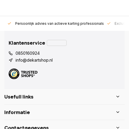
rt!
Persoonlijk advies van actieve karting professionals
Exclusie
Klantenservice
0850160924
info@dekartshop.nl
Usefull links
Informatie
Contactgegevens