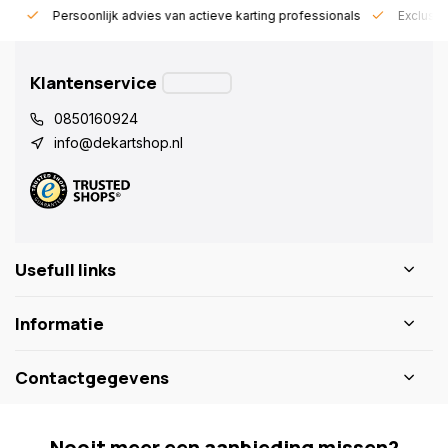
rt!
Persoonlijk advies van actieve karting professionals
Exclusie
Klantenservice
0850160924
info@dekartshop.nl
Usefull links
Informatie
Contactgegevens
Nooit meer een aanbieding missen?