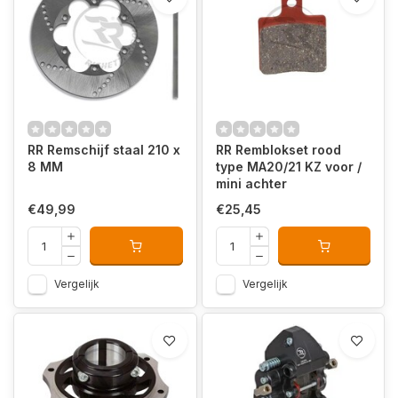
RR Remschijf staal 210 x
RR Remblokset rood
8 MM
type MA20/21 KZ voor /
mini achter
€49,99
€25,45
Vergelijk
Vergelijk