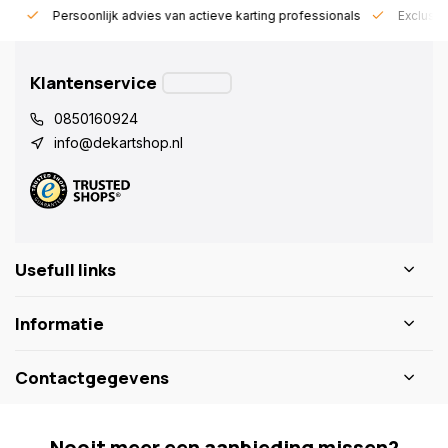
rt!
Persoonlijk advies van actieve karting professionals
Exclusie
Klantenservice
0850160924
info@dekartshop.nl
Usefull links
Informatie
Contactgegevens
Nooit meer een aanbieding missen?