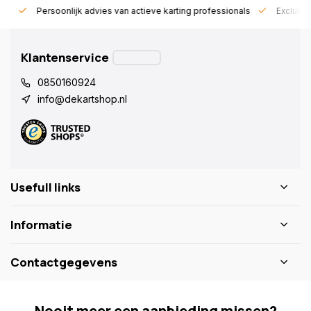
rt!
Persoonlijk advies van actieve karting professionals
Exclusie
Klantenservice
0850160924
info@dekartshop.nl
Usefull links
Informatie
Contactgegevens
Nooit meer een aanbieding missen?