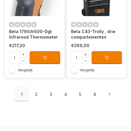
Beta 1760/Ir500-Dgt
Beta C43-Trolly , drie
Infrarood Thermometer
compartementen
€217,20
€269,00
Vergelijk
Vergelijk
1
2
3
4
5
8