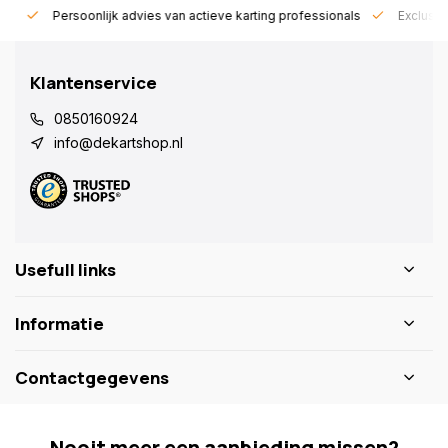
rt!
Persoonlijk advies van actieve karting professionals
Exclusie
Klantenservice
0850160924
info@dekartshop.nl
Usefull links
Informatie
Contactgegevens
Nooit meer een aanbieding missen?