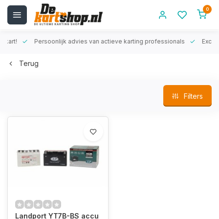
0
rt!
Persoonlijk advies van actieve karting professionals
Exclusiev
Terug
Filters
Landport YT7B-BS accu