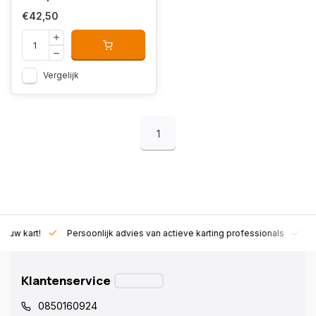
€42,50
Vergelijk
1
art!
Persoonlijk advies van actieve karting professionals
Exclusie
Klantenservice
0850160924