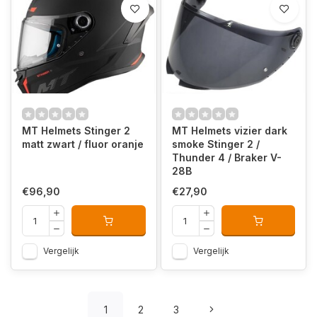
MT Helmets Stinger 2
MT Helmets vizier dark
matt zwart / fluor oranje
smoke Stinger 2 /
Thunder 4 / Braker V-
28B
€96,90
€27,90
Vergelijk
Vergelijk
1
2
3