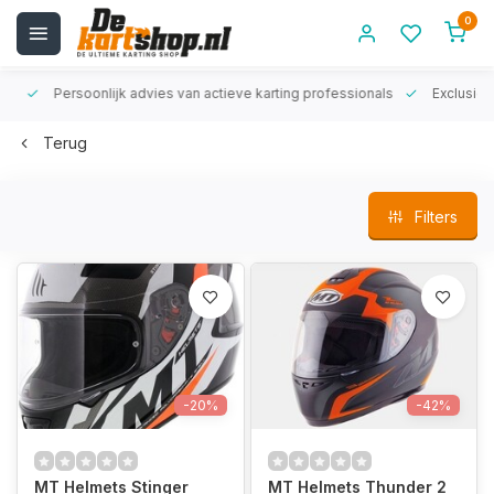
0
rt!
Persoonlijk advies van actieve karting professionals
Exclusiev
Terug
Filters
-20%
-42%
MT Helmets Stinger
MT Helmets Thunder 2