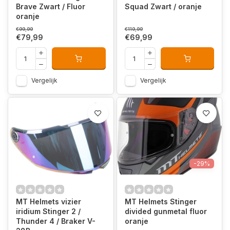
Brave Zwart / Fluor
Squad Zwart / oranje
oranje
€99,99
€119,99
€79,99
€69,99
Vergelijk
Vergelijk
-29%
MT Helmets vizier
MT Helmets Stinger
iridium Stinger 2 /
divided gunmetal fluor
Thunder 4 / Braker V-
oranje