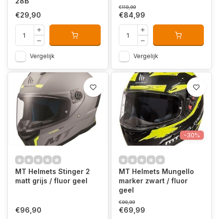
28B
€119,99
€29,90
€84,99
Vergelijk
Vergelijk
-30%
MT Helmets Stinger 2
MT Helmets Mungello
matt grijs / fluor geel
marker zwart / fluor
geel
€99,99
€96,90
€69,99