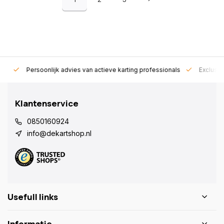
rt!
Persoonlijk advies van actieve karting professionals
Exclusie
Klantenservice
0850160924
info@dekartshop.nl
Usefull links
Informatie