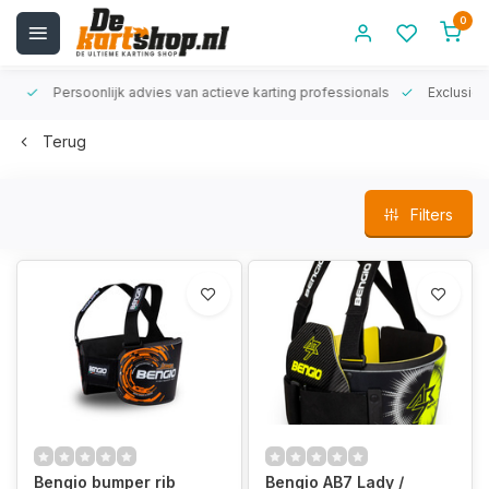
0
rt!
Persoonlijk advies van actieve karting professionals
Exclusiev
Terug
Filters
Bengio bumper rib
Bengio AB7 Lady /