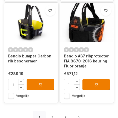
Bengio bumper Carbon
Bengio AB7 ribprotector
rib beschermer
FIA 8870-2018 keuring
Fluor oranje
€289,19
€571,12
Vergelijk
Vergelijk
1
2
3