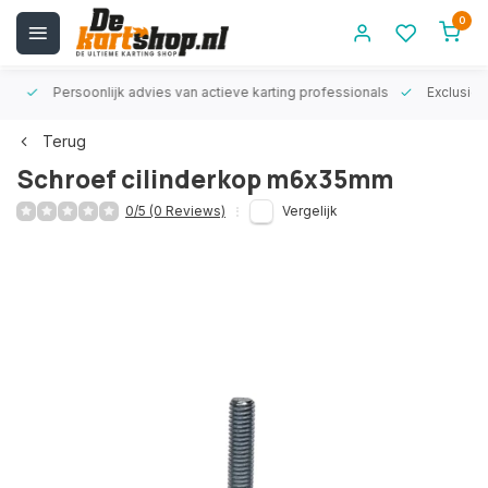
0
rt!
Persoonlijk advies van actieve karting professionals
Exclusiev
Terug
Schroef cilinderkop m6x35mm
0/5 (0 Reviews)
Vergelijk