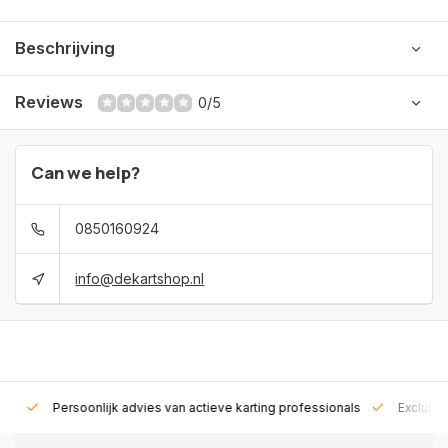
Beschrijving
Reviews
0/5
Can we help?
0850160924
info@dekartshop.nl
rt!
Persoonlijk advies van actieve karting professionals
Exclusie