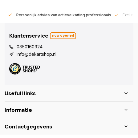
rt!
Persoonlijk advies van actieve karting professionals
Exclusie
Klantenservice
now opened
0850160924
info@dekartshop.nl
Usefull links
Informatie
Contactgegevens