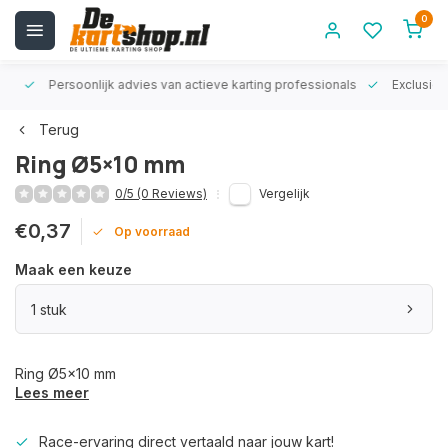
0
rt!
Persoonlijk advies van actieve karting professionals
Exclusiev
Terug
Ring Ø5×10 mm
0/5 (0 Reviews)
Vergelijk
€0,37
Op voorraad
Maak een keuze
1 stuk
Ring Ø5×10 mm
Lees meer
Race-ervaring direct vertaald naar jouw kart!