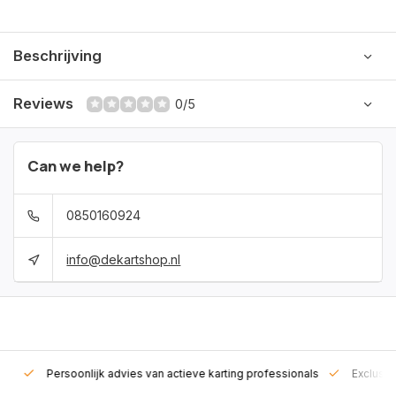
Beschrijving
Reviews
0/5
Can we help?
0850160924
info@dekartshop.nl
rt!
Persoonlijk advies van actieve karting professionals
Exclusie