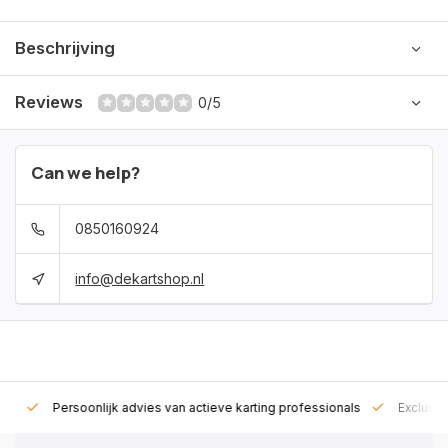
Beschrijving
Reviews
0/5
Can we help?
0850160924
info@dekartshop.nl
rt!
Persoonlijk advies van actieve karting professionals
Exclusie