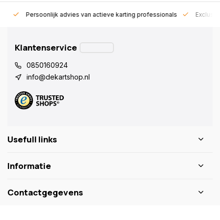
rt!
Persoonlijk advies van actieve karting professionals
Exclusie
Klantenservice
0850160924
info@dekartshop.nl
Usefull links
Informatie
Contactgegevens