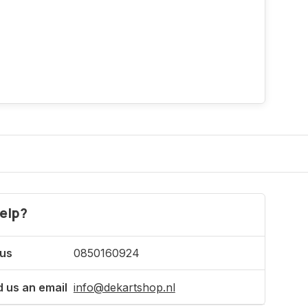
elp?
 us
0850160924
 us an email
info@dekartshop.nl