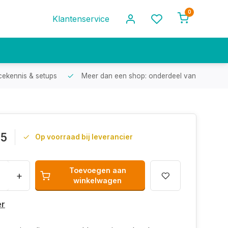
0
Klantenservice
cekennis & setups
Meer dan een shop: onderdeel van een racef
95
Op voorraad bij leverancier
Toevoegen aan
+
winkelwagen
er