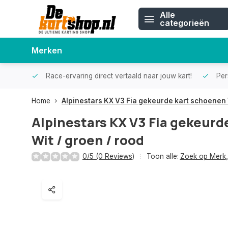
Alle
categorieën
Merken
Race-ervaring direct vertaald naar jouw kart!
Pers
Home
Alpinestars KX V3 Fia gekeurde kart schoenen W
Alpinestars KX V3 Fia gekeurd
Wit / groen / rood
0/5 (0 Reviews)
Toon alle:
Zoek op Merk
,