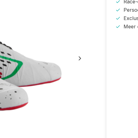
Race-e
Persoo
Exclu
Meer 