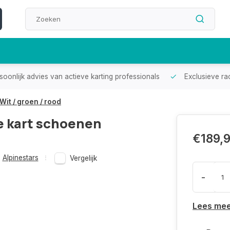
oonlijk advies van actieve karting professionals
Exclusieve ra
it / groen / rood
e kart schoenen
€189,
Alpinestars
Vergelijk
-
Lees me