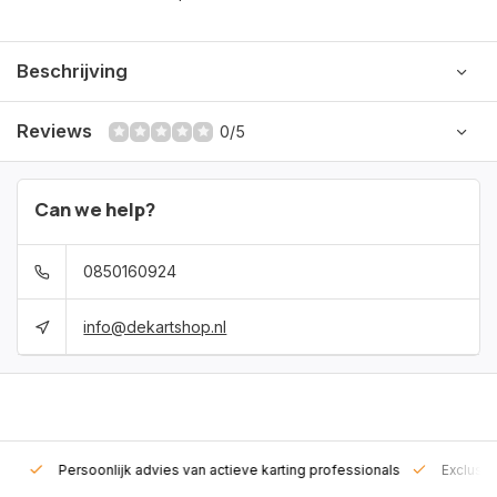
Beschrijving
Reviews
0/5
Can we help?
0850160924
info@dekartshop.nl
rt!
Persoonlijk advies van actieve karting professionals
Exclusie