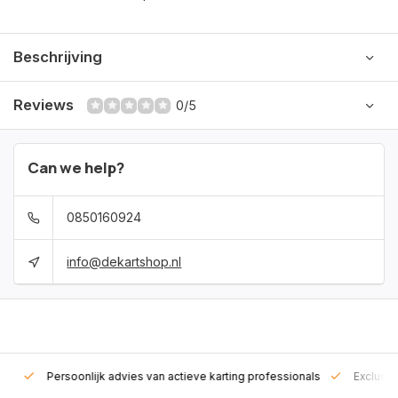
Beschrijving
Reviews
0/5
Can we help?
0850160924
info@dekartshop.nl
rt!
Persoonlijk advies van actieve karting professionals
Exclusie