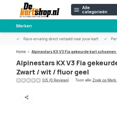
Alle
categorieën
Merken
Race-ervaring direct vertaald naar jouw kart!
Pers
Home
Alpinestars KX V3 Fia gekeurde kart schoenen Zw
Alpinestars KX V3 Fia gekeurd
Zwart / wit / fluor geel
0/5 (0 Reviews)
Toon alle:
Zoek op Merk
,