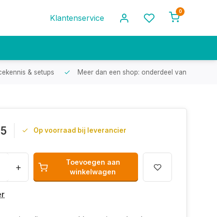
0
Klantenservice
cekennis & setups
Meer dan een shop: onderdeel van een racef
95
Op voorraad bij leverancier
Toevoegen aan
+
winkelwagen
er