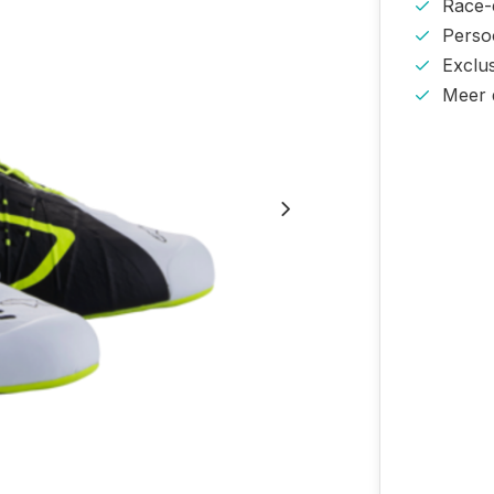
Race-e
Persoo
Exclu
Meer 