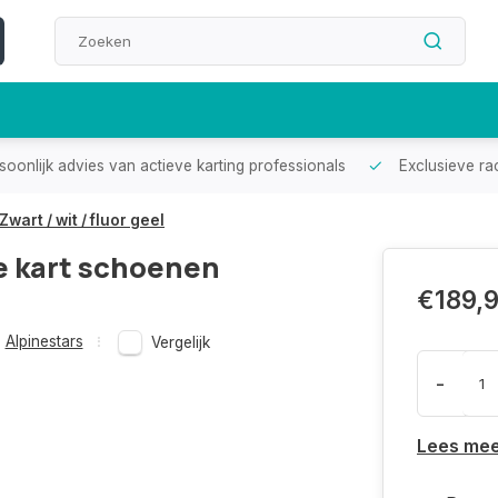
oonlijk advies van actieve karting professionals
Exclusieve ra
art / wit / fluor geel
e kart schoenen
€189,
Alpinestars
Vergelijk
-
Lees me