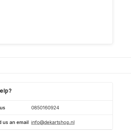
elp?
 us
0850160924
 us an email
info@dekartshop.nl