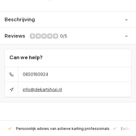
Beschrijving
Reviews
0/5
Can we help?
0850160924
info@dekartshop.nl
rt!
Persoonlijk advies van actieve karting professionals
Exclusie