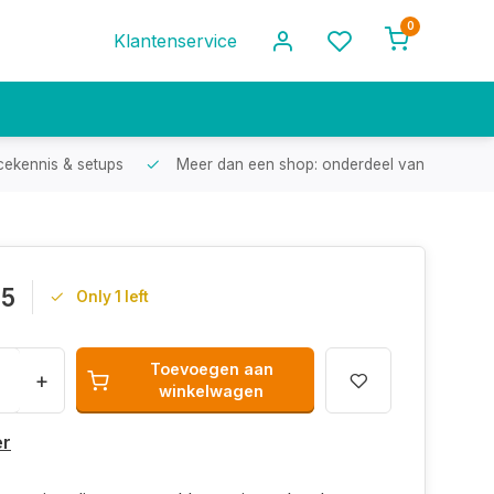
0
Klantenservice
cekennis & setups
Meer dan een shop: onderdeel van een racef
95
Only 1 left
Toevoegen aan
+
winkelwagen
er