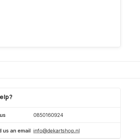
elp?
 us
0850160924
 us an email
info@dekartshop.nl