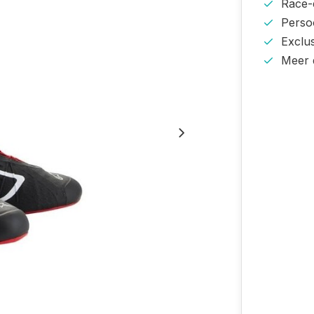
Race-e
Persoo
Exclu
Meer 