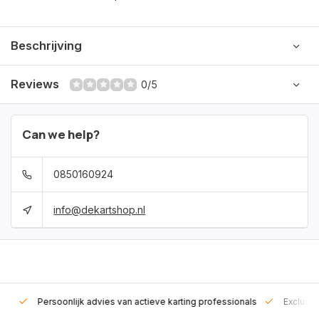
Beschrijving
Reviews
0/5
Can we help?
0850160924
info@dekartshop.nl
rt!
Persoonlijk advies van actieve karting professionals
Exclusie