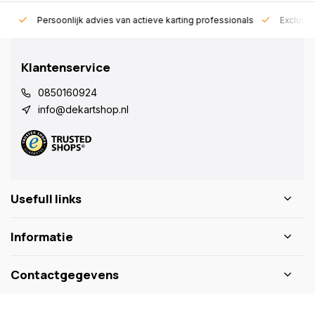
rt!
Persoonlijk advies van actieve karting professionals
Exclusie
Klantenservice
0850160924
info@dekartshop.nl
Usefull links
Informatie
Contactgegevens