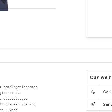
Can we h
A-homologatienormen
Call
ginnend als 
, dubbellaagse 
Send
ft ook een voering 
rt. Extra 