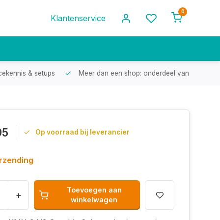
0
Klantenservice
cekennis & setups
Meer dan een shop: onderdeel van een racef
95
Op voorraad bij leverancier
erzending
Toevoegen aan
+
winkelwagen