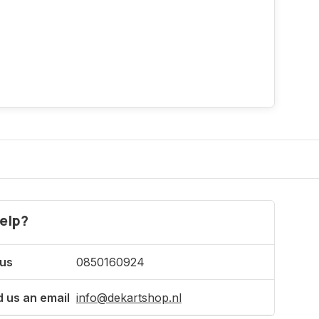
elp?
 us
0850160924
 us an email
info@dekartshop.nl