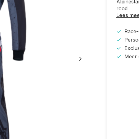
Alpinesta
rood
Lees me
Race-e
Persoo
Exclu
Meer 