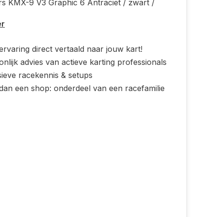
rs KMX-9 V3 Graphic 6 Antraciet / zwart /
er
rvaring direct vertaald naar jouw kart!
nlijk advies van actieve karting professionals
sieve racekennis & setups
dan een shop: onderdeel van een racefamilie