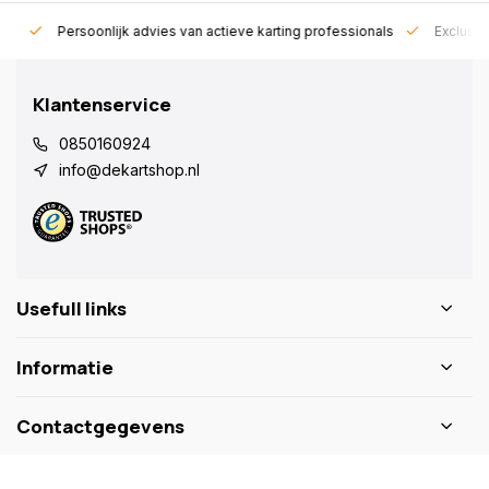
rt!
Persoonlijk advies van actieve karting professionals
Exclusie
Klantenservice
0850160924
info@dekartshop.nl
Usefull links
Informatie
Contactgegevens