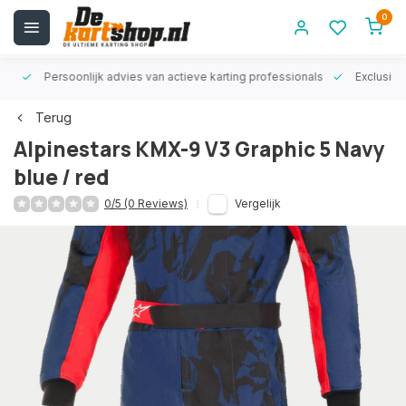
0
rt!
Persoonlijk advies van actieve karting professionals
Exclusiev
Terug
Alpinestars KMX-9 V3 Graphic 5 Navy
blue / red
0/5 (0 Reviews)
Vergelijk