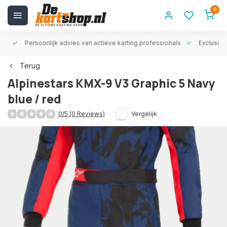
0
rt!
Persoonlijk advies van actieve karting professionals
Exclusiev
Terug
Alpinestars KMX-9 V3 Graphic 5 Navy
blue / red
0/5 (0 Reviews)
Vergelijk