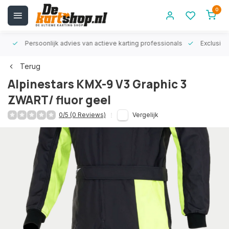
0
rt!
Persoonlijk advies van actieve karting professionals
Exclusiev
Terug
Alpinestars KMX-9 V3 Graphic 3
ZWART/ fluor geel
0/5 (0 Reviews)
Vergelijk