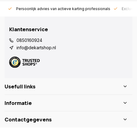
rt!
Persoonlijk advies van actieve karting professionals
Exclusie
Klantenservice
0850160924
info@dekartshop.nl
Usefull links
Informatie
Contactgegevens