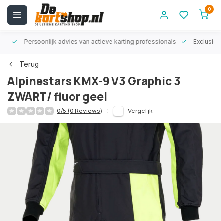
0
rt!
Persoonlijk advies van actieve karting professionals
Exclusiev
Terug
Alpinestars KMX-9 V3 Graphic 3
ZWART/ fluor geel
0/5 (0 Reviews)
Vergelijk