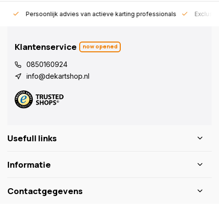
rt!
Persoonlijk advies van actieve karting professionals
Exclusie
Klantenservice
now opened
0850160924
info@dekartshop.nl
Usefull links
Informatie
Contactgegevens