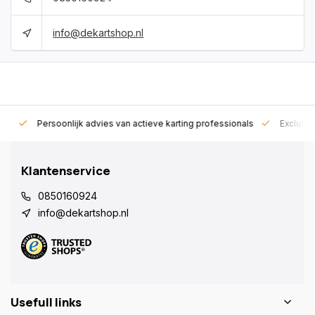
info@dekartshop.nl
rt!
Persoonlijk advies van actieve karting professionals
Exclusie
Klantenservice
0850160924
info@dekartshop.nl
Usefull links