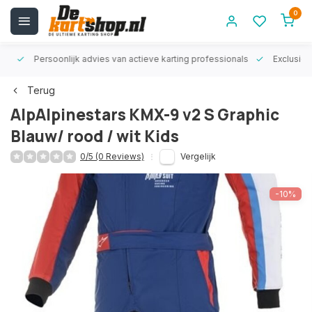
0
rt!
Persoonlijk advies van actieve karting professionals
Exclusiev
Terug
AlpAlpinestars KMX-9 v2 S Graphic
Blauw/ rood / wit Kids
0/5 (0 Reviews)
Vergelijk
-10%