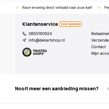
Race-ervaring direct vertaald naar jouw kart!
Per
Klantenservice
now opened
0850160924
Betaalme
info@dekartshop.nl
Verzende
Contact
Mijn acco
Nooit meer een aanbieding missen?