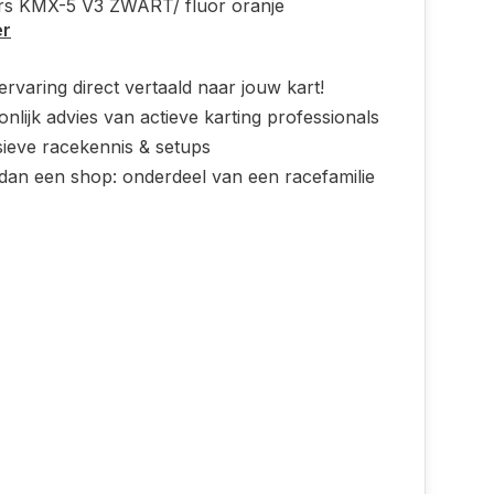
ars KMX-5 V3 ZWART/ fluor oranje
er
rvaring direct vertaald naar jouw kart!
nlijk advies van actieve karting professionals
sieve racekennis & setups
dan een shop: onderdeel van een racefamilie