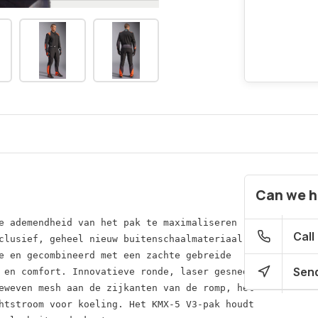
Can we h
e ademendheid van het pak te maximaliseren 
Call
clusief, geheel nieuw buitenschaalmateriaal 
e en gecombineerd met een zachte gebreide 
Send
 en comfort. Innovatieve ronde, laser gesneden
eweven mesh aan de zijkanten van de romp, het
htstroom voor koeling. Het KMX-5 V3-pak houdt