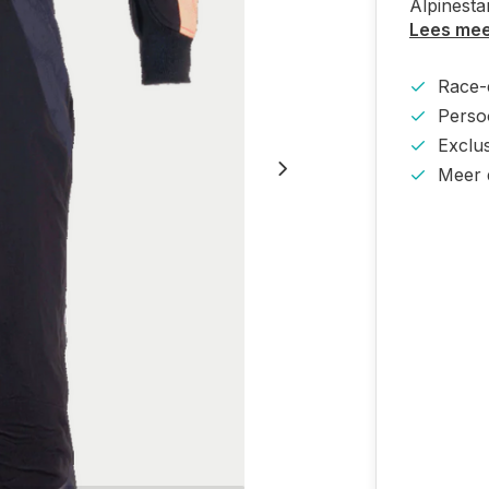
Alpinest
Lees me
Race-e
Persoo
Exclu
Meer 