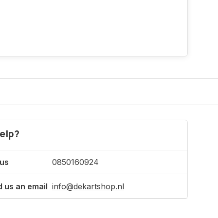
elp?
 us
0850160924
 us an email
info@dekartshop.nl