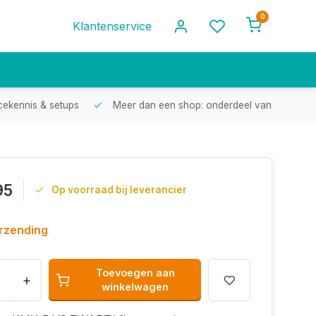
0
Klantenservice
cekennis & setups
Meer dan een shop: onderdeel van een racef
95
Op voorraad bij leverancier
erzending
Toevoegen aan
+
winkelwagen