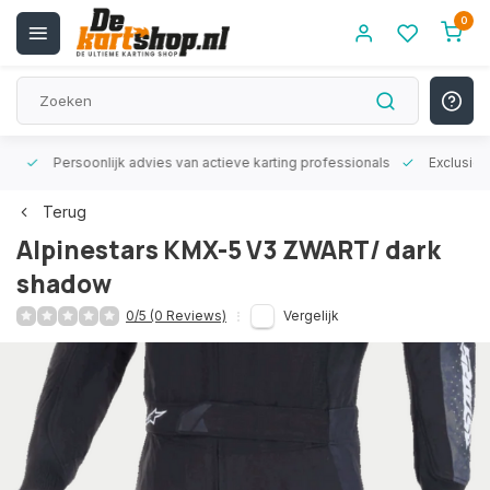
0
rt!
Persoonlijk advies van actieve karting professionals
Exclusiev
Terug
Alpinestars KMX-5 V3 ZWART/ dark
shadow
0/5 (0 Reviews)
Vergelijk