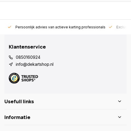
rt!
Persoonlijk advies van actieve karting professionals
Exclusie
Klantenservice
0850160924
info@dekartshop.nl
Usefull links
Informatie