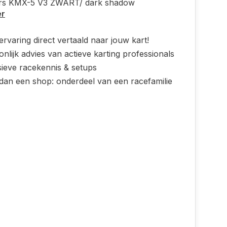
ars KMX-5 V3 ZWART/ dark shadow
er
rvaring direct vertaald naar jouw kart!
nlijk advies van actieve karting professionals
sieve racekennis & setups
dan een shop: onderdeel van een racefamilie