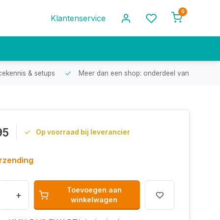
0
Klantenservice
cekennis & setups
Meer dan een shop: onderdeel van een racef
95
Op voorraad bij leverancier
erzending
Toevoegen aan
+
winkelwagen