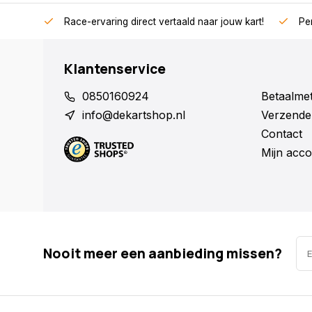
Race-ervaring direct vertaald naar jouw kart!
Per
Klantenservice
0850160924
Betaalme
info@dekartshop.nl
Verzende
Contact
Mijn acco
Nooit meer een aanbieding missen?