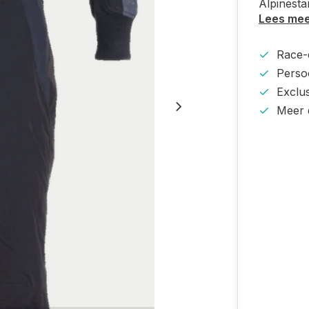
Alpinest
Lees me
Race-e
Persoo
Exclu
Meer 