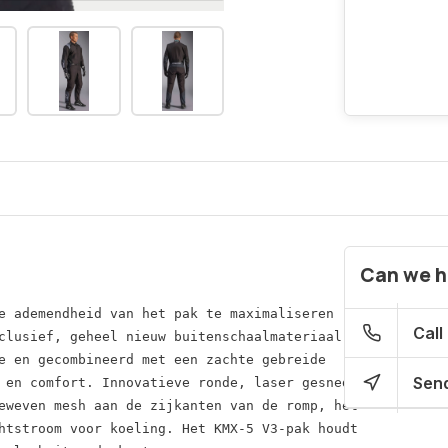
Can we h
e ademendheid van het pak te maximaliseren 
Call
clusief, geheel nieuw buitenschaalmateriaal 
e en gecombineerd met een zachte gebreide 
Send
 en comfort. Innovatieve ronde, laser gesneden
eweven mesh aan de zijkanten van de romp, het
htstroom voor koeling. Het KMX-5 V3-pak houdt