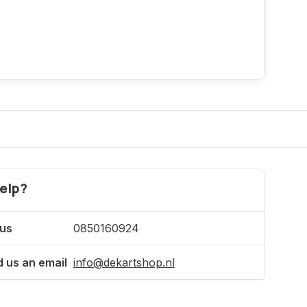
elp?
 us
0850160924
 us an email
info@dekartshop.nl