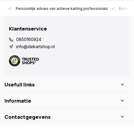
rt!
Persoonlijk advies van actieve karting professionals
Exclusie
Klantenservice
0850160924
info@dekartshop.nl
Usefull links
Informatie
Contactgegevens