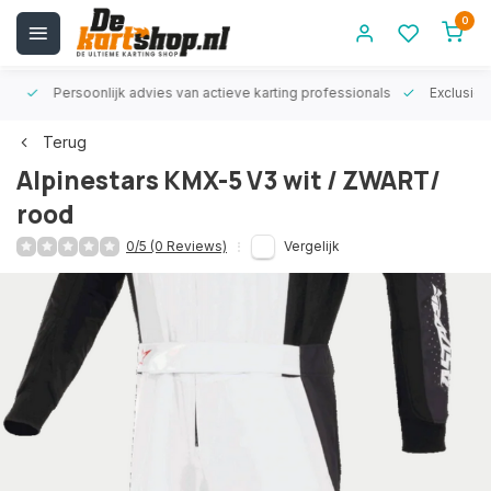
0
rt!
Persoonlijk advies van actieve karting professionals
Exclusiev
Terug
Alpinestars KMX-5 V3 wit / ZWART/
rood
0/5 (0 Reviews)
Vergelijk