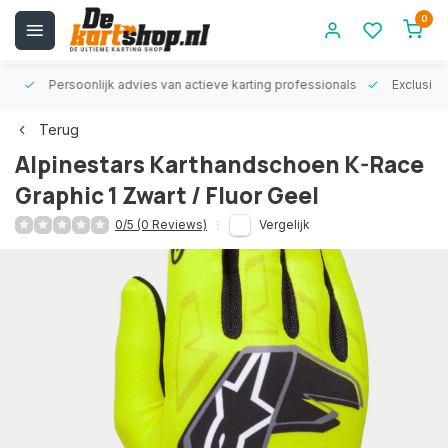
0
rt!
Persoonlijk advies van actieve karting professionals
Exclusiev
Terug
Alpinestars Karthandschoen K-Race
Graphic 1 Zwart / Fluor Geel
0/5 (0 Reviews)
Vergelijk