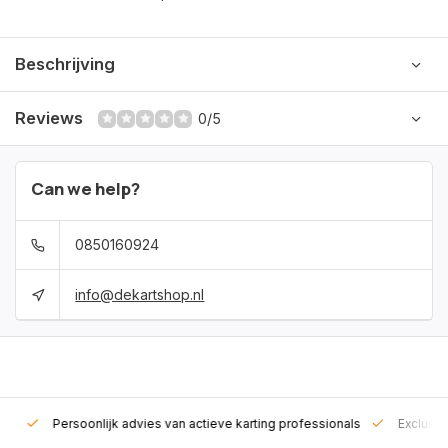
Beschrijving
Reviews
0/5
Can we help?
0850160924
info@dekartshop.nl
rt!
Persoonlijk advies van actieve karting professionals
Exclusie