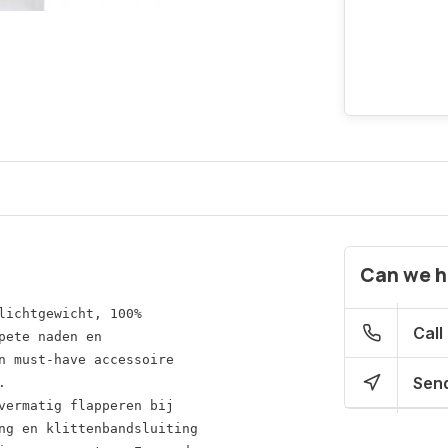
Can we h
lichtgewicht, 100%
Call
pete naden en 
n must-have accessoire 
Send


vermatig flapperen bij 
ng en klittenbandsluiting 