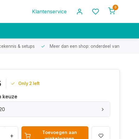
0
Klantenservice
cekennis & setups
Meer dan een shop: onderdeel van een racef
5
Only 2 left
n keuze
20
Toevoegen aan
+
winkelwagen