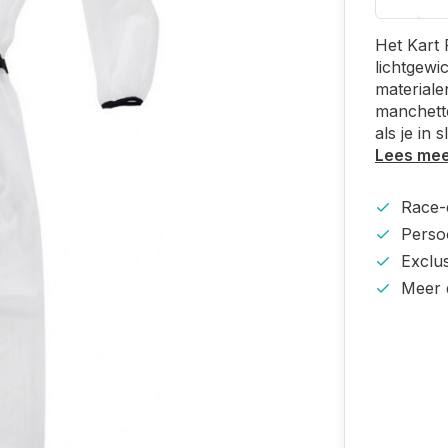
Het Kart 
lichtgewi
materiale
manchette
als je in
Lees me
Race-e
Persoo
Exclu
Meer 