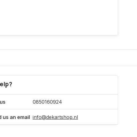
elp?
 us
0850160924
 us an email
info@dekartshop.nl