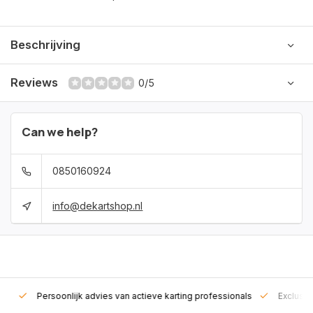
Beschrijving
Reviews
0/5
Can we help?
0850160924
info@dekartshop.nl
rt!
Persoonlijk advies van actieve karting professionals
Exclusie